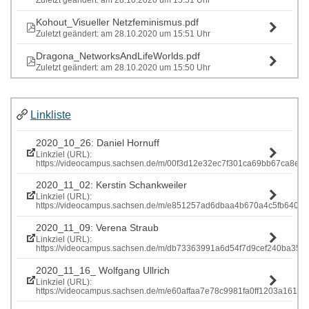
Zuletzt geändert: am 28.10.2020 um 15:51 Uhr
Kohout_Visueller Netzfeminismus.pdf
Zuletzt geändert: am 28.10.2020 um 15:51 Uhr
Dragona_NetworksAndLifeWorlds.pdf
Zuletzt geändert: am 28.10.2020 um 15:50 Uhr
Linkliste
2020_10_26: Daniel Hornuff
Linkziel (URL):
https://videocampus.sachsen.de/m/00f3d12e32ec7f301ca69bb67ca
2020_11_02: Kerstin Schankweiler
Linkziel (URL):
https://videocampus.sachsen.de/m/e851257ad6dbaa4b670a4c5fb640
2020_11_09: Verena Straub
Linkziel (URL):
https://videocampus.sachsen.de/m/db73363991a6d54f7d9cef240ba
2020_11_16_ Wolfgang Ullrich
Linkziel (URL):
https://videocampus.sachsen.de/m/e60affaa7e78c9981fa0ff1203a1