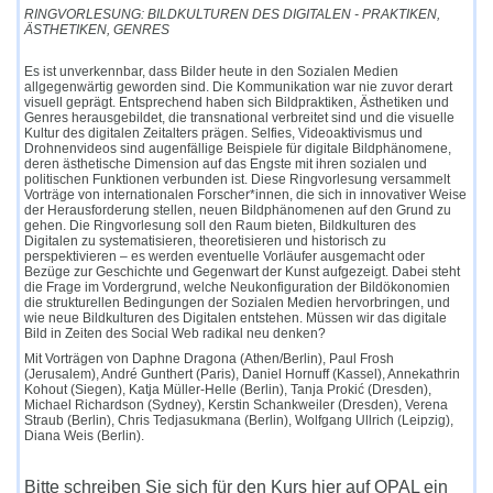
RINGVORLESUNG: BILDKULTUREN DES DIGITALEN - PRAKTIKEN,
ÄSTHETIKEN, GENRES
Es ist unverkennbar, dass Bilder heute in den Sozialen Medien
allgegenwärtig geworden sind. Die Kommunikation war nie zuvor derart
visuell geprägt. Entsprechend haben sich Bildpraktiken, Ästhetiken und
Genres herausgebildet, die transnational verbreitet sind und die visuelle
Kultur des digitalen Zeitalters prägen. Selfies, Videoaktivismus und
Drohnenvideos sind augenfällige Beispiele für digitale Bildphänomene,
deren ästhetische Dimension auf das Engste mit ihren sozialen und
politischen Funktionen verbunden ist. Diese Ringvorlesung versammelt
Vorträge von internationalen Forscher*innen, die sich in innovativer Weise
der Herausforderung stellen, neuen Bildphänomenen auf den Grund zu
gehen. Die Ringvorlesung soll den Raum bieten, Bildkulturen des
Digitalen zu systematisieren, theoretisieren und historisch zu
perspektivieren – es werden eventuelle Vorläufer ausgemacht oder
Bezüge zur Geschichte und Gegenwart der Kunst aufgezeigt. Dabei steht
die Frage im Vordergrund, welche Neukonfiguration der Bildökonomien
die strukturellen Bedingungen der Sozialen Medien hervorbringen, und
wie neue Bildkulturen des Digitalen entstehen. Müssen wir das digitale
Bild in Zeiten des Social Web radikal neu denken?
Mit Vorträgen von Daphne Dragona (Athen/Berlin), Paul Frosh
(Jerusalem), André Gunthert (Paris), Daniel Hornuff (Kassel), Annekathrin
Kohout (Siegen), Katja Müller-Helle (Berlin), Tanja Prokić (Dresden),
Michael Richardson (Sydney), Kerstin Schankweiler (Dresden), Verena
Straub (Berlin), Chris Tedjasukmana (Berlin), Wolfgang Ullrich (Leipzig),
Diana Weis (Berlin).
Bitte schreiben Sie sich für den Kurs hier auf OPAL ein