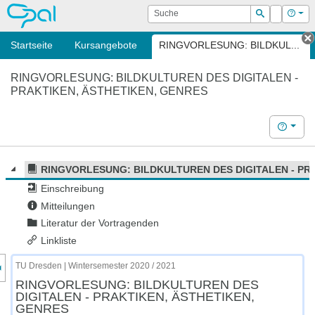
OPAL
Suche
Login
Hilf
Suchen
Startseite
Kursangebote
RINGVORLESUNG: BILDKUL...
T
RINGVORLESUNG: BILDKULTUREN DES DIGITALEN -
PRAKTIKEN, ÄSTHETIKEN, GENRES
Hilfe
RINGVORLESUNG: BILDKULTUREN DES DIGITALEN - PR
Einschreibung
Mitteilungen
Literatur der Vortragenden
Linkliste
nzeige des Kursmenüs
TU Dresden | Wintersemester 2020 / 2021
RINGVORLESUNG: BILDKULTUREN DES
DIGITALEN - PRAKTIKEN, ÄSTHETIKEN,
GENRES