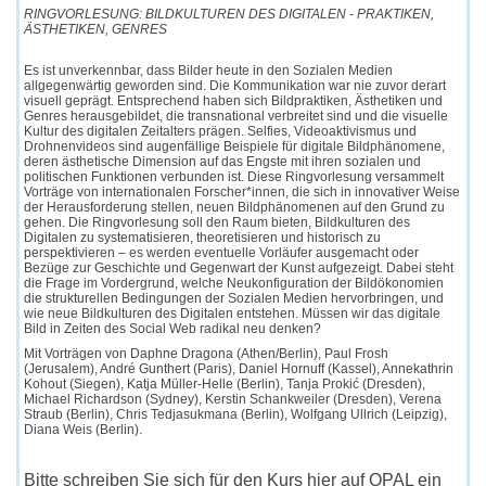
RINGVORLESUNG: BILDKULTUREN DES DIGITALEN - PRAKTIKEN,
ÄSTHETIKEN, GENRES
Es ist unverkennbar, dass Bilder heute in den Sozialen Medien
allgegenwärtig geworden sind. Die Kommunikation war nie zuvor derart
visuell geprägt. Entsprechend haben sich Bildpraktiken, Ästhetiken und
Genres herausgebildet, die transnational verbreitet sind und die visuelle
Kultur des digitalen Zeitalters prägen. Selfies, Videoaktivismus und
Drohnenvideos sind augenfällige Beispiele für digitale Bildphänomene,
deren ästhetische Dimension auf das Engste mit ihren sozialen und
politischen Funktionen verbunden ist. Diese Ringvorlesung versammelt
Vorträge von internationalen Forscher*innen, die sich in innovativer Weise
der Herausforderung stellen, neuen Bildphänomenen auf den Grund zu
gehen. Die Ringvorlesung soll den Raum bieten, Bildkulturen des
Digitalen zu systematisieren, theoretisieren und historisch zu
perspektivieren – es werden eventuelle Vorläufer ausgemacht oder
Bezüge zur Geschichte und Gegenwart der Kunst aufgezeigt. Dabei steht
die Frage im Vordergrund, welche Neukonfiguration der Bildökonomien
die strukturellen Bedingungen der Sozialen Medien hervorbringen, und
wie neue Bildkulturen des Digitalen entstehen. Müssen wir das digitale
Bild in Zeiten des Social Web radikal neu denken?
Mit Vorträgen von Daphne Dragona (Athen/Berlin), Paul Frosh
(Jerusalem), André Gunthert (Paris), Daniel Hornuff (Kassel), Annekathrin
Kohout (Siegen), Katja Müller-Helle (Berlin), Tanja Prokić (Dresden),
Michael Richardson (Sydney), Kerstin Schankweiler (Dresden), Verena
Straub (Berlin), Chris Tedjasukmana (Berlin), Wolfgang Ullrich (Leipzig),
Diana Weis (Berlin).
Bitte schreiben Sie sich für den Kurs hier auf OPAL ein