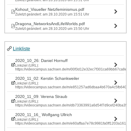
Zuletzt geändert: am 28.10.2020 um 15:51 Uhr
Kohout_Visueller Netzfeminismus.pdf
Zuletzt geändert: am 28.10.2020 um 15:51 Uhr
Dragona_NetworksAndLifeWorlds.pdf
Zuletzt geändert: am 28.10.2020 um 15:50 Uhr
Linkliste
2020_10_26: Daniel Hornuff
Linkziel (URL):
https://videocampus.sachsen.de/m/00f3d12e32ec7f301ca69bb67ca
2020_11_02: Kerstin Schankweiler
Linkziel (URL):
https://videocampus.sachsen.de/m/e851257ad6dbaa4b670a4c5fb640
2020_11_09: Verena Straub
Linkziel (URL):
https://videocampus.sachsen.de/m/db73363991a6d54f7d9cef240ba
2020_11_16_ Wolfgang Ullrich
Linkziel (URL):
https://videocampus.sachsen.de/m/e60affaa7e78c9981fa0ff1203a1