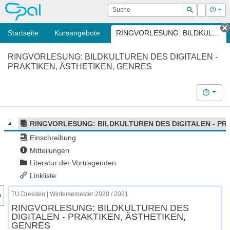
OPAL
Suche
Login
Hilf
Suchen
Startseite
Kursangebote
RINGVORLESUNG: BILDKUL...
T
RINGVORLESUNG: BILDKULTUREN DES DIGITALEN -
PRAKTIKEN, ÄSTHETIKEN, GENRES
Hilfe
RINGVORLESUNG: BILDKULTUREN DES DIGITALEN - PR
Einschreibung
Mitteilungen
Literatur der Vortragenden
Linkliste
nzeige des Kursmenüs
TU Dresden | Wintersemester 2020 / 2021
RINGVORLESUNG: BILDKULTUREN DES
DIGITALEN - PRAKTIKEN, ÄSTHETIKEN,
GENRES