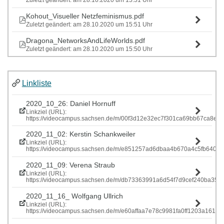
Zuletzt geändert: am 28.10.2020 um 15:51 Uhr
Kohout_Visueller Netzfeminismus.pdf
Zuletzt geändert: am 28.10.2020 um 15:51 Uhr
Dragona_NetworksAndLifeWorlds.pdf
Zuletzt geändert: am 28.10.2020 um 15:50 Uhr
Linkliste
2020_10_26: Daniel Hornuff
Linkziel (URL):
https://videocampus.sachsen.de/m/00f3d12e32ec7f301ca69bb67ca
2020_11_02: Kerstin Schankweiler
Linkziel (URL):
https://videocampus.sachsen.de/m/e851257ad6dbaa4b670a4c5fb640
2020_11_09: Verena Straub
Linkziel (URL):
https://videocampus.sachsen.de/m/db73363991a6d54f7d9cef240ba
2020_11_16_ Wolfgang Ullrich
Linkziel (URL):
https://videocampus.sachsen.de/m/e60affaa7e78c9981fa0ff1203a1