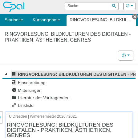
OPAL
Suche
Login
Hilf
Suchen
Startseite
Kursangebote
RINGVORLESUNG: BILDKUL...
T
RINGVORLESUNG: BILDKULTUREN DES DIGITALEN -
PRAKTIKEN, ÄSTHETIKEN, GENRES
Hilfe
RINGVORLESUNG: BILDKULTUREN DES DIGITALEN - PR
Einschreibung
Mitteilungen
Literatur der Vortragenden
Linkliste
nzeige des Kursmenüs
TU Dresden | Wintersemester 2020 / 2021
RINGVORLESUNG: BILDKULTUREN DES
DIGITALEN - PRAKTIKEN, ÄSTHETIKEN,
GENRES