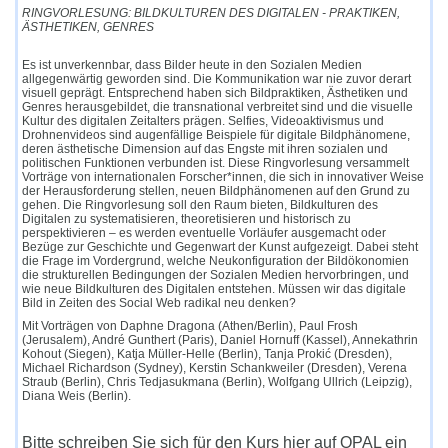
RINGVORLESUNG: BILDKULTUREN DES DIGITALEN - PRAKTIKEN,
ÄSTHETIKEN, GENRES
Es ist unverkennbar, dass Bilder heute in den Sozialen Medien
allgegenwärtig geworden sind. Die Kommunikation war nie zuvor derart
visuell geprägt. Entsprechend haben sich Bildpraktiken, Ästhetiken und
Genres herausgebildet, die transnational verbreitet sind und die visuelle
Kultur des digitalen Zeitalters prägen. Selfies, Videoaktivismus und
Drohnenvideos sind augenfällige Beispiele für digitale Bildphänomene,
deren ästhetische Dimension auf das Engste mit ihren sozialen und
politischen Funktionen verbunden ist. Diese Ringvorlesung versammelt
Vorträge von internationalen Forscher*innen, die sich in innovativer Weise
der Herausforderung stellen, neuen Bildphänomenen auf den Grund zu
gehen. Die Ringvorlesung soll den Raum bieten, Bildkulturen des
Digitalen zu systematisieren, theoretisieren und historisch zu
perspektivieren – es werden eventuelle Vorläufer ausgemacht oder
Bezüge zur Geschichte und Gegenwart der Kunst aufgezeigt. Dabei steht
die Frage im Vordergrund, welche Neukonfiguration der Bildökonomien
die strukturellen Bedingungen der Sozialen Medien hervorbringen, und
wie neue Bildkulturen des Digitalen entstehen. Müssen wir das digitale
Bild in Zeiten des Social Web radikal neu denken?
Mit Vorträgen von Daphne Dragona (Athen/Berlin), Paul Frosh
(Jerusalem), André Gunthert (Paris), Daniel Hornuff (Kassel), Annekathrin
Kohout (Siegen), Katja Müller-Helle (Berlin), Tanja Prokić (Dresden),
Michael Richardson (Sydney), Kerstin Schankweiler (Dresden), Verena
Straub (Berlin), Chris Tedjasukmana (Berlin), Wolfgang Ullrich (Leipzig),
Diana Weis (Berlin).
Bitte schreiben Sie sich für den Kurs hier auf OPAL ein