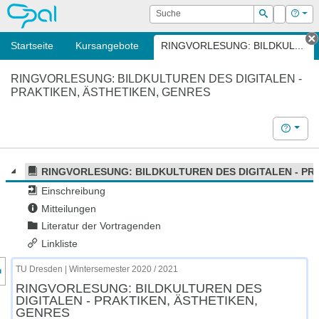
OPAL
Suche
Login
Hilf
Suchen
Startseite
Kursangebote
RINGVORLESUNG: BILDKUL...
T
RINGVORLESUNG: BILDKULTUREN DES DIGITALEN -
PRAKTIKEN, ÄSTHETIKEN, GENRES
Hilfe
RINGVORLESUNG: BILDKULTUREN DES DIGITALEN - PR
Einschreibung
Mitteilungen
Literatur der Vortragenden
Linkliste
nzeige des Kursmenüs
TU Dresden | Wintersemester 2020 / 2021
RINGVORLESUNG: BILDKULTUREN DES
DIGITALEN - PRAKTIKEN, ÄSTHETIKEN,
GENRES