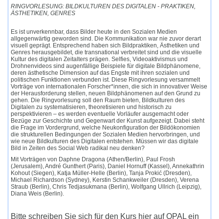
RINGVORLESUNG: BILDKULTUREN DES DIGITALEN - PRAKTIKEN,
ÄSTHETIKEN, GENRES
Es ist unverkennbar, dass Bilder heute in den Sozialen Medien
allgegenwärtig geworden sind. Die Kommunikation war nie zuvor derart
visuell geprägt. Entsprechend haben sich Bildpraktiken, Ästhetiken und
Genres herausgebildet, die transnational verbreitet sind und die visuelle
Kultur des digitalen Zeitalters prägen. Selfies, Videoaktivismus und
Drohnenvideos sind augenfällige Beispiele für digitale Bildphänomene,
deren ästhetische Dimension auf das Engste mit ihren sozialen und
politischen Funktionen verbunden ist. Diese Ringvorlesung versammelt
Vorträge von internationalen Forscher*innen, die sich in innovativer Weise
der Herausforderung stellen, neuen Bildphänomenen auf den Grund zu
gehen. Die Ringvorlesung soll den Raum bieten, Bildkulturen des
Digitalen zu systematisieren, theoretisieren und historisch zu
perspektivieren – es werden eventuelle Vorläufer ausgemacht oder
Bezüge zur Geschichte und Gegenwart der Kunst aufgezeigt. Dabei steht
die Frage im Vordergrund, welche Neukonfiguration der Bildökonomien
die strukturellen Bedingungen der Sozialen Medien hervorbringen, und
wie neue Bildkulturen des Digitalen entstehen. Müssen wir das digitale
Bild in Zeiten des Social Web radikal neu denken?
Mit Vorträgen von Daphne Dragona (Athen/Berlin), Paul Frosh
(Jerusalem), André Gunthert (Paris), Daniel Hornuff (Kassel), Annekathrin
Kohout (Siegen), Katja Müller-Helle (Berlin), Tanja Prokić (Dresden),
Michael Richardson (Sydney), Kerstin Schankweiler (Dresden), Verena
Straub (Berlin), Chris Tedjasukmana (Berlin), Wolfgang Ullrich (Leipzig),
Diana Weis (Berlin).
Bitte schreiben Sie sich für den Kurs hier auf OPAL ein