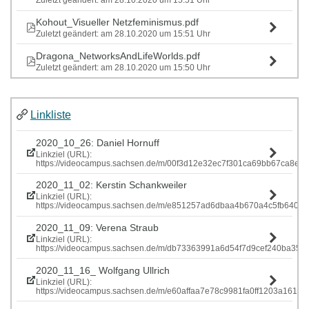
Zuletzt geändert: am 28.10.2020 um 15:51 Uhr
Kohout_Visueller Netzfeminismus.pdf
Zuletzt geändert: am 28.10.2020 um 15:51 Uhr
Dragona_NetworksAndLifeWorlds.pdf
Zuletzt geändert: am 28.10.2020 um 15:50 Uhr
Linkliste
2020_10_26: Daniel Hornuff
Linkziel (URL):
https://videocampus.sachsen.de/m/00f3d12e32ec7f301ca69bb67ca
2020_11_02: Kerstin Schankweiler
Linkziel (URL):
https://videocampus.sachsen.de/m/e851257ad6dbaa4b670a4c5fb640
2020_11_09: Verena Straub
Linkziel (URL):
https://videocampus.sachsen.de/m/db73363991a6d54f7d9cef240ba
2020_11_16_ Wolfgang Ullrich
Linkziel (URL):
https://videocampus.sachsen.de/m/e60affaa7e78c9981fa0ff1203a1