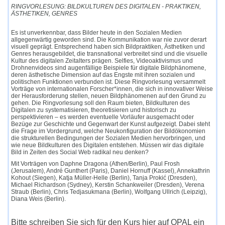
RINGVORLESUNG: BILDKULTUREN DES DIGITALEN - PRAKTIKEN,
ÄSTHETIKEN, GENRES
Es ist unverkennbar, dass Bilder heute in den Sozialen Medien
allgegenwärtig geworden sind. Die Kommunikation war nie zuvor derart
visuell geprägt. Entsprechend haben sich Bildpraktiken, Ästhetiken und
Genres herausgebildet, die transnational verbreitet sind und die visuelle
Kultur des digitalen Zeitalters prägen. Selfies, Videoaktivismus und
Drohnenvideos sind augenfällige Beispiele für digitale Bildphänomene,
deren ästhetische Dimension auf das Engste mit ihren sozialen und
politischen Funktionen verbunden ist. Diese Ringvorlesung versammelt
Vorträge von internationalen Forscher*innen, die sich in innovativer Weise
der Herausforderung stellen, neuen Bildphänomenen auf den Grund zu
gehen. Die Ringvorlesung soll den Raum bieten, Bildkulturen des
Digitalen zu systematisieren, theoretisieren und historisch zu
perspektivieren – es werden eventuelle Vorläufer ausgemacht oder
Bezüge zur Geschichte und Gegenwart der Kunst aufgezeigt. Dabei steht
die Frage im Vordergrund, welche Neukonfiguration der Bildökonomien
die strukturellen Bedingungen der Sozialen Medien hervorbringen, und
wie neue Bildkulturen des Digitalen entstehen. Müssen wir das digitale
Bild in Zeiten des Social Web radikal neu denken?
Mit Vorträgen von Daphne Dragona (Athen/Berlin), Paul Frosh
(Jerusalem), André Gunthert (Paris), Daniel Hornuff (Kassel), Annekathrin
Kohout (Siegen), Katja Müller-Helle (Berlin), Tanja Prokić (Dresden),
Michael Richardson (Sydney), Kerstin Schankweiler (Dresden), Verena
Straub (Berlin), Chris Tedjasukmana (Berlin), Wolfgang Ullrich (Leipzig),
Diana Weis (Berlin).
Bitte schreiben Sie sich für den Kurs hier auf OPAL ein