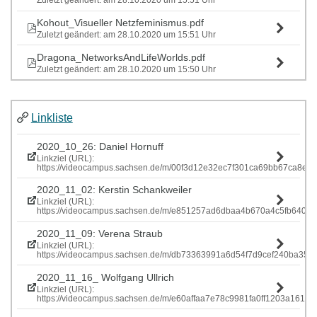
Zuletzt geändert: am 28.10.2020 um 15:51 Uhr
Kohout_Visueller Netzfeminismus.pdf
Zuletzt geändert: am 28.10.2020 um 15:51 Uhr
Dragona_NetworksAndLifeWorlds.pdf
Zuletzt geändert: am 28.10.2020 um 15:50 Uhr
Linkliste
2020_10_26: Daniel Hornuff
Linkziel (URL):
https://videocampus.sachsen.de/m/00f3d12e32ec7f301ca69bb67ca
2020_11_02: Kerstin Schankweiler
Linkziel (URL):
https://videocampus.sachsen.de/m/e851257ad6dbaa4b670a4c5fb640
2020_11_09: Verena Straub
Linkziel (URL):
https://videocampus.sachsen.de/m/db73363991a6d54f7d9cef240ba
2020_11_16_ Wolfgang Ullrich
Linkziel (URL):
https://videocampus.sachsen.de/m/e60affaa7e78c9981fa0ff1203a1