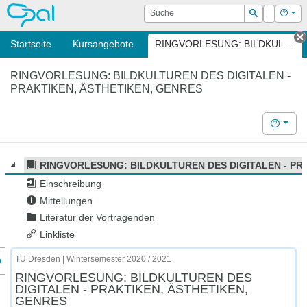
OPAL
Suche
Login
Hilf
Suchen
Startseite
Kursangebote
RINGVORLESUNG: BILDKUL...
T
RINGVORLESUNG: BILDKULTUREN DES DIGITALEN -
PRAKTIKEN, ÄSTHETIKEN, GENRES
Hilfe
RINGVORLESUNG: BILDKULTUREN DES DIGITALEN - PR
Einschreibung
Mitteilungen
Literatur der Vortragenden
Linkliste
nzeige des Kursmenüs
TU Dresden | Wintersemester 2020 / 2021
RINGVORLESUNG: BILDKULTUREN DES
DIGITALEN - PRAKTIKEN, ÄSTHETIKEN,
GENRES