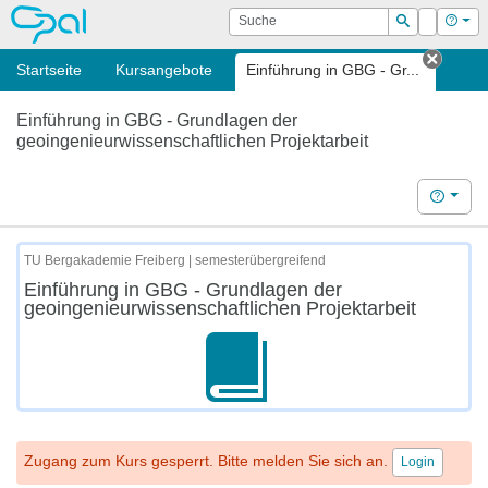
OPAL
Suche
Login
Hilf
Suchen
Startseite
Kursangebote
Einführung in GBG - Gr...
Tab sc
Einführung in GBG - Grundlagen der
geoingenieurwissenschaftlichen Projektarbeit
Hilfe
TU Bergakademie Freiberg | semesterübergreifend
Einführung in GBG - Grundlagen der
geoingenieurwissenschaftlichen Projektarbeit
Zugang zum Kurs gesperrt. Bitte melden Sie sich an.
Login