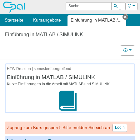
OPAL
Suche
Login
Hilf
Suchen
Startseite
Kursangebote
Einführung in MATLAB /...
Tab s
Einführung in MATLAB / SIMULINK
Hilfe
HTW Dresden | semesterübergreifend
Einführung in MATLAB / SIMULINK
Kurze Einführungen in die Arbeit mit MATLAB und SIMULINK.
Zugang zum Kurs gesperrt. Bitte melden Sie sich an.
Login