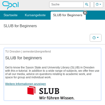
OPAL
Suche
Login
Hilf
Suchen
Startseite
Kursangebote
SLUB for Beginners
Tab schlie
SLUB for Beginners
Hilfe
TU Dresden | semesterübergreifend
SLUB for beginners
Get to know the Saxon State and University Library (SLUB) in Dresden
with this e-tutorial. In addition to a wide range of subjects, we offer free use
of all our media, advice on questions relating to academic work, and
space for group and individual work.
Weitere Informationen anzeigen