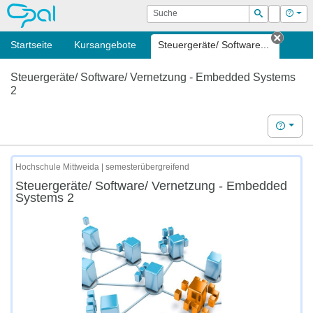
OPAL
Suche
Login
Hilf
Suchen
Startseite
Kursangebote
Steuergeräte/ Software...
Tab sc
Steuergeräte/ Software/ Vernetzung - Embedded Systems
2
Hilfe
Hochschule Mittweida | semesterübergreifend
Steuergeräte/ Software/ Vernetzung - Embedded
Systems 2