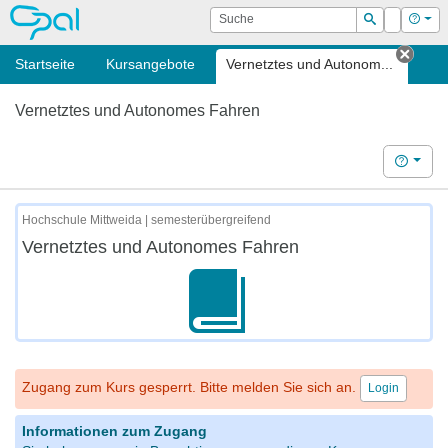
OPAL
Suche
Login
Hilf
Suchen
Startseite
Kursangebote
Vernetztes und Autonom...
Tab s
Vernetztes und Autonomes Fahren
Hilfe
Hochschule Mittweida | semesterübergreifend
Vernetztes und Autonomes Fahren
Zugang zum Kurs gesperrt. Bitte melden Sie sich an.
Login
Informationen zum Zugang