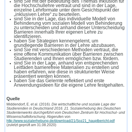
sind Sie mit der Bedeutung des Themas Inklusion für
die Hochschullehre vertraut und sind in der Lage,
einzelne Lehrformate unter dem Gesichtspunkt der
„inklusiven Lehre“ zu beurteilen.
sind Sie in der Lage, das individuelle Modell von
Behinderung vom sozialen Modell von Behinderung
zu unterscheiden und anhand dieser Unterscheidung
Barrieren innerhalb Ihrer eigenen Lehre zu
identifizieren.
haben Sie Strategien kennengelernt, um
grundlegende Barrieren in der Lehre abzubauen.
sind Sie mit verschiedenen Methoden vertraut, die
eine offene Kommunikation über Barrieren zwischen
Studierenden und Ihnen ermöglichen bzw. fördern.
sind Sie in der Lage, anhand von entsprechenden
Leitfäden barrierefreie Materialien zu erstellen und
haben erfahren, wie diese in strukturierter Weise
präsentiert werden können.
haben Sie das Gelernte reflektiert und erste
Anwendungsideen für die eigene Lehre festgehalten.
Quelle
Middendorf, E. et al. (2016).
Die wirtschaftliche und soziale Lage der
Studierenden in Deutschland 2016. 21. Sozialerhebung des Deutschen
Studentenwerks durchgeführt vom Deutschen Zentrum für Hochschul- und
Wissenschaftsforschung
. Abgerufen von
http://www.sozialerhebung.de/download/21/Soz21_hauptbericht.pdf
(zuletzt geprüft am 31.08.2020)