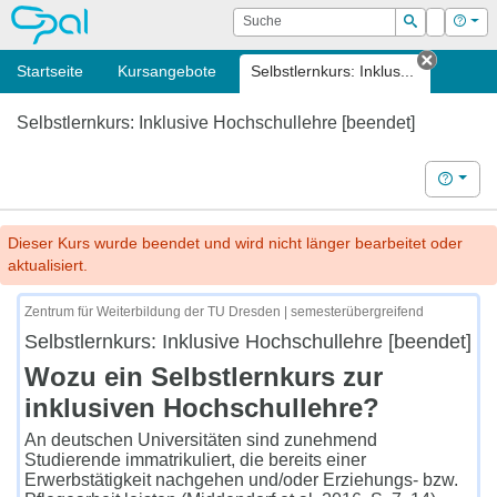
OPAL
Suche
Login
Hilf
Suchen
Startseite
Kursangebote
Selbstlernkurs: Inklus...
Tab sch
Selbstlernkurs: Inklusive Hochschullehre [beendet]
Hilfe
Dieser Kurs wurde beendet und wird nicht länger bearbeitet oder
aktualisiert.
Zentrum für Weiterbildung der TU Dresden | semesterübergreifend
Selbstlernkurs: Inklusive Hochschullehre [beendet]
Wozu ein Selbstlernkurs zur
inklusiven Hochschullehre?
An deutschen Universitäten sind zunehmend
Studierende immatrikuliert, die bereits einer
Erwerbstätigkeit nachgehen und/oder Erziehungs- bzw.