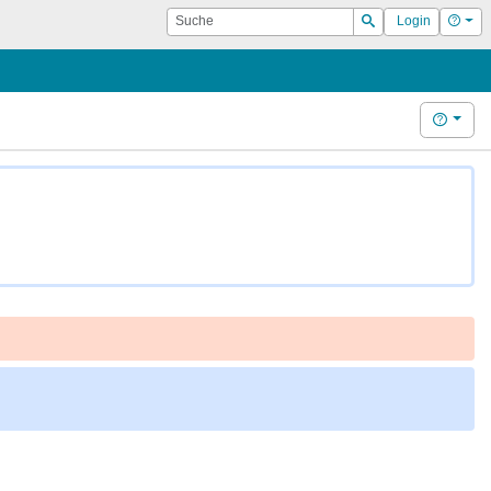
Suche
Hilf
Login
Suchen
Hilfe