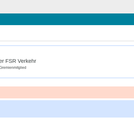
schließen
er FSR Verkehr
 Gremienmitglied