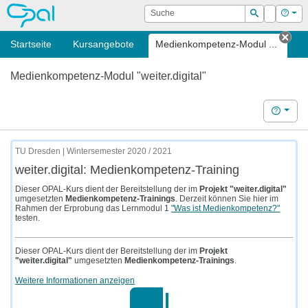
OPAL
Suche
Login
Hilf
Suchen
Startseite
Kursangebote
Medienkompetenz-Modul ...
Tab 
Medienkompetenz-Modul "weiter.digital"
Hilfe
TU Dresden | Wintersemester 2020 / 2021
weiter.digital: Medienkompetenz-Training
Dieser OPAL-Kurs dient der Bereitstellung der im
Projekt "weiter.digital"
umgesetzten
Medienkompetenz-Trainings
. Derzeit können Sie hier im
Rahmen der Erprobung das Lernmodul 1
"Was ist Medienkompetenz?"
testen.
Dieser OPAL-Kurs dient der Bereitstellung der im
Projekt
"weiter.digital"
umgesetzten
Medienkompetenz-Trainings
.
Weitere Informationen anzeigen