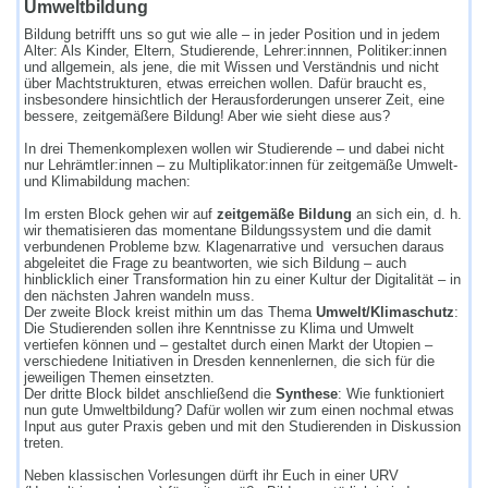
Umweltbildung
Bildung betrifft uns so gut wie alle – in jeder Position und in jedem
Alter: Als Kinder, Eltern, Studierende, Lehrer:innnen, Politiker:innen
und allgemein, als jene, die mit Wissen und Verständnis und nicht
über Machtstrukturen, etwas erreichen wollen. Dafür braucht es,
insbesondere hinsichtlich der Herausforderungen unserer Zeit, eine
bessere, zeitgemäßere Bildung! Aber wie sieht diese aus?
In drei Themenkomplexen wollen wir Studierende – und dabei nicht
nur Lehrämtler:innen – zu Multiplikator:innen für zeitgemäße Umwelt-
und Klimabildung machen:
Im ersten Block gehen wir auf
zeitgemäße Bildung
an sich ein, d. h.
wir thematisieren das momentane Bildungssystem und die damit
verbundenen Probleme bzw. Klagenarrative und versuchen daraus
abgeleitet die Frage zu beantworten, wie sich Bildung – auch
hinblicklich einer Transformation hin zu einer Kultur der Digitalität – in
den nächsten Jahren wandeln muss.
Der zweite Block kreist mithin um das Thema
Umwelt/Klimaschutz
:
Die Studierenden sollen ihre Kenntnisse zu Klima und Umwelt
vertiefen können und – gestaltet durch einen Markt der Utopien –
verschiedene Initiativen in Dresden kennenlernen, die sich für die
jeweiligen Themen einsetzten.
Der dritte Block bildet anschließend die
Synthese
: Wie funktioniert
nun gute Umweltbildung? Dafür wollen wir zum einen nochmal etwas
Input aus guter Praxis geben und mit den Studierenden in Diskussion
treten.
Neben klassischen Vorlesungen dürft ihr Euch in einer URV