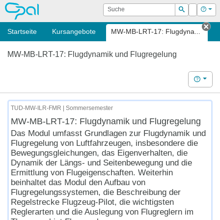
OPAL
Suche
Login
Hilf
Suchen
Startseite
Kursangebote
MW-MB-LRT-17: Flugdyna...
Tab
MW-MB-LRT-17: Flugdynamik und Flugregelung
Hilfe
TUD-MW-ILR-FMR | Sommersemester
MW-MB-LRT-17: Flugdynamik und Flugregelung
Das Modul umfasst Grundlagen zur Flugdynamik und
Flugregelung von
Luftfahrzeugen
, insbesondere
die
Bewegungsgleichungen, das Eigen
verhalten, di
e
Dynamik der Längs-
und Seitenbewegung und die
Ermitt
lung von Flugeigenschaften. Weiterhin
beinhaltet das Modul den Aufbau
von
Flugregelungssystemen, die Beschreibung der
Regelstrecke Flug
zeug
-Pilot, die wichtigsten
Reglerarten und die Auslegung von Flugr
eg
lern
im