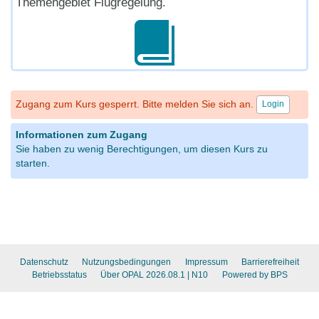
Themengebiet Flugregelung
.
Zugang zum Kurs gesperrt. Bitte melden Sie sich an.
Login
Informationen zum Zugang
Sie haben zu wenig Berechtigungen, um diesen Kurs zu
starten.
Datenschutz
Nutzungsbedingungen
Impressum
Barrierefreiheit
Betriebsstatus
Über OPAL 2026.08.1
| N10
Powered by BPS