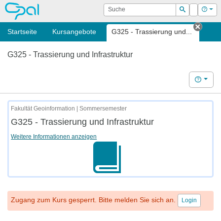
OPAL
Suche
Login
Hilf
Suchen
Startseite
Kursangebote
G325 - Trassierung und...
Tab s
G325 - Trassierung und Infrastruktur
Hilfe
Fakultät Geoinformation | Sommersemester
G325 - Trassierung und Infrastruktur
Weitere Informationen anzeigen
Zugang zum Kurs gesperrt. Bitte melden Sie sich an.
Login