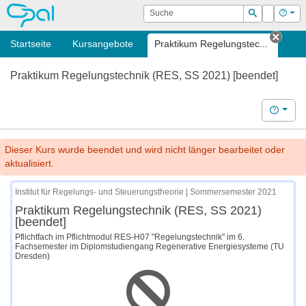
OPAL
Suche
Login
Hilf
Suchen
Startseite
Kursangebote
Praktikum Regelungstec...
Tab s
Praktikum Regelungstechnik (RES, SS 2021) [beendet]
Hilfe
Dieser Kurs wurde beendet und wird nicht länger bearbeitet oder
aktualisiert.
Institut für Regelungs- und Steuerungstheorie | Sommersemester 2021
Praktikum Regelungstechnik (RES, SS 2021)
[beendet]
Pflichtfach im Pflichtmodul RES-H07 "Regelungstechnik" im 6.
Fachsemester im Diplomstudiengang Regenerative Energiesysteme (TU
Dresden)