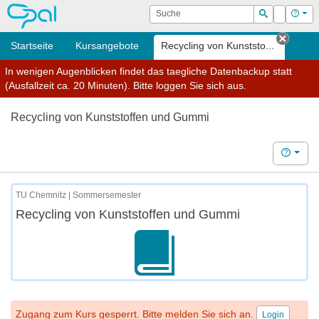
OPAL
Suche
Login
Hilf
Suchen
Startseite
Kursangebote
Recycling von Kunststo...
Tab sc
In wenigen Augenblicken findet das taegliche Datenbackup statt
(Ausfallzeit ca. 20 Minuten). Bitte loggen Sie sich aus.
Recycling von Kunststoffen und Gummi
Hilfe
TU Chemnitz | Sommersemester
Recycling von Kunststoffen und Gummi
Zugang zum Kurs gesperrt. Bitte melden Sie sich an.
Login