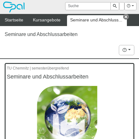
OPAL
Suche
Login
Hilf
Suchen
Startseite
Kursangebote
Seminare und Abschluss...
Tab s
Seminare und Abschlussarbeiten
Hilfe
TU Chemnitz | semesterübergreifend
Seminare und Abschlussarbeiten