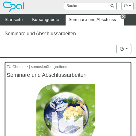
OPAL
Suche
Login
Hilf
Suchen
Startseite
Kursangebote
Seminare und Abschluss...
Tab s
Seminare und Abschlussarbeiten
Hilfe
TU Chemnitz | semesterübergreifend
Seminare und Abschlussarbeiten