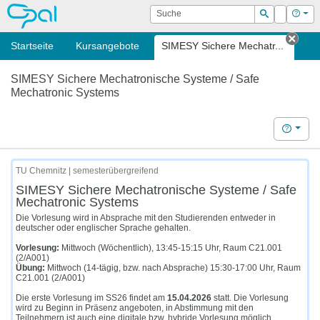
OPAL
Suche
Login
Hilf
Suchen
Startseite
Kursangebote
SIMESY Sichere Mechatr...
Tab 
SIMESY Sichere Mechatronische Systeme / Safe
Mechatronic Systems
Hilfe
TU Chemnitz | semesterübergreifend
SIMESY Sichere Mechatronische Systeme / Safe
Mechatronic Systems
Die Vorlesung wird in Absprache mit den Studierenden entweder in
deutscher oder englischer Sprache gehalten.
Vorlesung:
Mittwoch (Wöchentlich), 13:45-15:15 Uhr, Raum C21.001
(2/A001)
Übung:
Mittwoch (14-tägig, bzw. nach Absprache) 15:30-17:00 Uhr, Raum
C21.001 (2/A001)
Die erste Vorlesung im SS26 findet am
15.04.2026
statt. Die Vorlesung
wird zu Beginn in Präsenz angeboten, in Abstimmung mit den
Teilnehmern ist auch eine digitale bzw. hybride Vorlesung möglich.