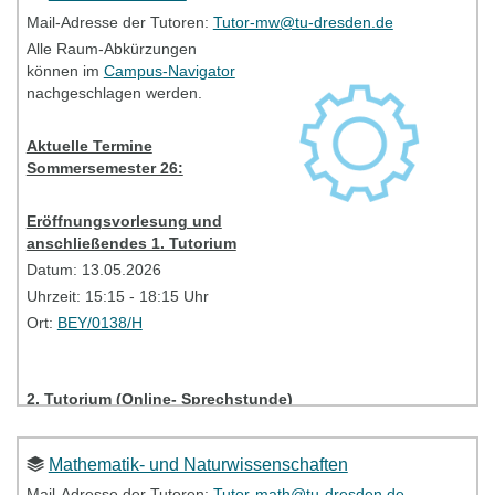
Link:
BBB
Mail-Adresse der Tutoren:
Tutor-mw@tu-dresden.de
Alle Raum-Abkürzungen
können im
Campus-Navigator
Bitte kontaktieren Sie bei Problemen Ihre Tutorinnen und
nachgeschlagen werden.
Tutoren (Mailadresse siehe oben).
Aktuelle Termine
Tutorien - Information
Sommersemester 26:
Eröffnungsvorlesung und
anschließendes 1. Tutorium
Datum: 13.05.2026
Uhrzeit: 15:15 - 18:15 Uhr
Ort:
BEY/0138/H
2. Tutorium (Online- Sprechstunde)
Datum:
20.05.2026
Uhrzeit:
17:00-18:30 Uhr
Mathematik- und Naturwissenschaften
Link:
BBB
Mail-Adresse der Tutoren:
Tutor-math@tu-dresden.de