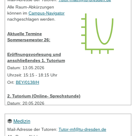
Alle Raum-Abkürzungen
können im
Campus-Navigator
Bitte kontaktieren Sie bei Problemen Ihre TutorInnen
nachgeschlagen werden.
(Mailadresse siehe oben).
Aktuelle Termine
Tutorien - Information
Sommersemester 26:
Eröffnungsvorlesung und
anschließendes 1. Tutorium
Datum: 13.05.2026
Uhrzeit: 15:15 - 18:15 Uhr
Ort:
BEY/0138/H
2. Tutorium (Online- Sprechstunde)
Datum:
20.05.2026
Uhrzeit:
14:50-16:20 Uhr
Link:
BBB
Medizin
Mail-Adresse der Tutoren:
Tutor-mf@tu-dresden.de
Bitte kontaktieren Sie bei Problemen Ihre TutorInnen