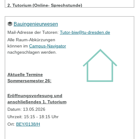
2. Tutorium (Online- Sprechstunde)
Datum:
15.05.2026
Uhrzeit:
13:30-15:00 Uhr
Bauingenieurwesen
Link:
BBB
Mail-Adresse der Tutoren:
Tutor-biw@tu-dresden.de
Alle Raum-Abkürzungen
können im
Campus-Navigator
Bitte kontaktieren Sie bei Problemen Ihre TutorInnen
nachgeschlagen werden.
(Mailadresse siehe oben).
Tutorien - Information
Aktuelle Termine
Sommersemester 26:
Eröffnungsvorlesung und
anschließendes 1. Tutorium
Datum: 13.05.2026
Uhrzeit: 15:15 - 18:15 Uhr
Ort:
BEY/0138/H