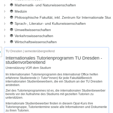
Mathematik- und Naturwissenschaften
Medizin
Philosophische Fakultät, inkl. Zentrum für Internationale Stud
Sprach-, Literatur- und Kulturwissenschaften
Umweltwissenschaften
Verkehrswissenschaften
Wirtschaftswissenschaften
nzeige des Kursmenüs
TU Dresden | semesterübergreifend
Internationales Tutorienprogramm TU Dresden -
studienvorbereitend
Unterstützung VOR dem Studium
Im Internationalen Tutorienprogramm des International Office helfen
erfahrene Studierende (= Tutor*innen) für jede Fakultät/Bereich
internationalen Studienbewerbern, die ein Studium an der TU Dresden
anstreben.
Ziel des Tutorienprogrammes ist es, die internationalen Studienbewerber
bereits vor der Aufnahme des Studiums mit gezielten Tutorien zu
unterstützen.
Internationale Studienbewerber finden in diesem Opal-Kurs ihre
Tutoriengruppe, Tutorientermine sowie alle Informationen und Dokumente
zu ihren Tutorien.