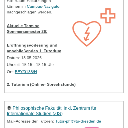
Alle Raum-Abkürzungen
(Mailadresse siehe oben).
können im
Campus-Navigator
nachgeschlagen werden.
Tutorien - Information
Aktuelle Termine
Sommersemester 26:
Eröffnungsvorlesung und
anschließendes 1. Tutorium
Datum: 13.05.2026
Uhrzeit: 15:15 - 18:15 Uhr
Ort:
BEY/0138/H
2. Tutorium (Online- Sprechstunde)
Datum:
22.05.2026
Uhrzeit:
16:00-17:30 Uhr
Philosophische Fakultät, inkl. Zentrum für
Ort: Uniklinikum, Haus 91, SR1
Internationale Studien (ZIS)
Mail-Adresse der Tutoren:
Tutor-phf@tu-dresden.de