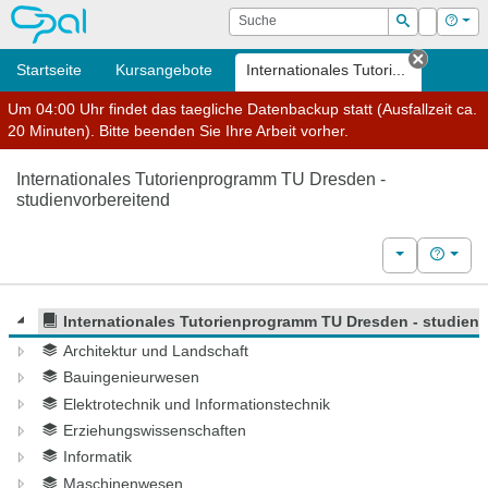
OPAL
Suche
Login
Hilf
Suchen
Startseite
Kursangebote
Internationales Tutori...
Tab sch
Um 04:00 Uhr findet das taegliche Datenbackup statt (Ausfallzeit ca.
20 Minuten). Bitte beenden Sie Ihre Arbeit vorher.
Internationales Tutorienprogramm TU Dresden -
studienvorbereitend
Weitere Kurs
Hilfe
Internationales Tutorienprogramm TU Dresden - studien
Architektur und Landschaft
Bauingenieurwesen
Elektrotechnik und Informationstechnik
Erziehungswissenschaften
Informatik
Maschinenwesen