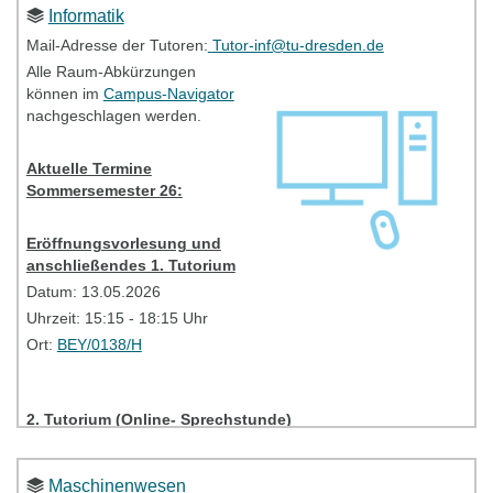
Link:
BBB
Informatik
BZW/A156-158
Mail-Adresse
der Tutoren:
Tutor-inf@tu-dresden.de
Access
code:
yl4ses
Alle Raum-Abkürzungen
können im
Campus-Navigator
Bitte kontaktieren Sie bei Problemen Ihre TutorInnen
nachgeschlagen werden.
(Mailadresse siehe oben).
Aktuelle Termine
Sommersemester 26:
Tutorien - Information
Eröffnungsvorlesung und
anschließendes 1. Tutorium
Datum: 13.05.2026
Uhrzeit: 15:15 - 18:15 Uhr
Ort:
BEY/0138/H
2. Tutorium (Online- Sprechstunde)
Datum:
20.05.2026
Uhrzeit:
16:40-18:10 Uhr
Maschinenwesen