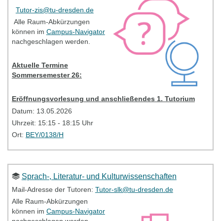
Bitte kontaktieren Sie bei Problemen Ihre TutorInnen
Tutor-zis@tu-dresden.de
(Mailadresse siehe oben).
Alle Raum-Abkürzungen
können im
Campus-Navigator
Tutorien - Information
nachgeschlagen werden.
Aktuelle Termine
Sommersemester 26:
Eröffnungsvorlesung und anschließendes 1. Tutorium
Datum: 13.05.2026
Uhrzeit: 15:15 - 18:15 Uhr
Ort:
BEY/0138/H
2. Tutorium (Online- Sprechstunde)
Sprach-, Literatur- und Kulturwissenschaften
Datum:
22.05.2026
Mail-Adresse der Tutoren:
Tutor-slk@tu-dresden.de
Uhrzeit:
16:00-17:30 Uhr
Alle Raum-Abkürzungen
Link:
BBB
können im
Campus-Navigator
BZW/A 156-158