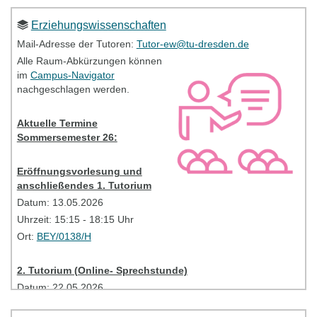
Datum:
20.05.2026
Erziehungswissenschaften
Uhrzeit:
14:50 - 16:20
Uhr
Mail-Adresse der Tutoren:
Tutor-ew@tu-dresden.de
Link:
PC-Pool SCH-B-247
Alle Raum-Abkürzungen können
im
Campus-Navigator
nachgeschlagen werden.
Bitte kontaktieren Sie bei Problemen Ihre TutorInnen
(Mailadresse siehe oben).
Aktuelle Termine
Sommersemester 26:
Tutorien - Information
Eröffnungsvorlesung und
anschließendes 1. Tutorium
Datum: 13.05.2026
Uhrzeit: 15:15 - 18:15 Uhr
Ort:
BEY/0138/H
2. Tutorium (Online- Sprechstunde)
Datum:
22.05.2026
Uhrzeit: 16:00-17:30 Uhr