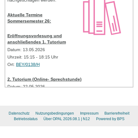
nachgeschlagen werden.
Access
code:
yl4ses
Aktuelle Termine
Sommersemester 26:
Bitte kontaktieren Sie bei Problemen Ihre TutorInnen
(Mailadresse siehe oben).
Eröffnungsvorlesung und
anschließendes 1. Tutorium
Tutorien - Information
Datum: 13.05.2026
Uhrzeit: 15:15 - 18:15 Uhr
Ort:
BEY/0138/H
2. Tutorium (Online- Sprechstunde)
Datum:
22.05.2026
Uhrzeit: 16:00-17:30 Uhr
Link:
BBB
BZW/A 156-158
Datenschutz
Nutzungsbedingungen
Impressum
Barrierefreiheit
Access
code:
yl4ses
Betriebsstatus
Über OPAL 2026.08.1
| N12
Powered by BPS