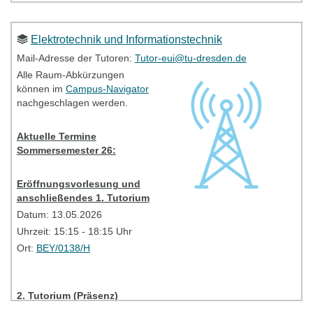
2. Tutorium (Online- Sprechstunde)
Datum:
15.05.2026
Elektrotechnik und Informationstechnik
Uhrzeit:
14:00-15:30
Mail-Adresse der Tutoren:
Tutor-eui@tu-dresden.de
Link:
BBB
Alle Raum-Abkürzungen
Access
code:
hhpz8n
können im
Campus-Navigator
nachgeschlagen werden.
Bitte kontaktieren Sie bei Problemen Ihre TutorInnen
(Mailadresse siehe oben).
Aktuelle Termine
Sommersemester 26:
Tutorien - Information
Eröffnungsvorlesung und
anschließendes 1. Tutorium
Datum: 13.05.2026
Uhrzeit: 15:15 - 18:15 Uhr
Ort:
BEY/0138/H
2. Tutorium (Präsenz)
ÄNDERUNG!