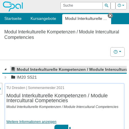
OPAL
Suche
Login
Hilf
Suchen
Startseite
Kursangebote
Modul Interkulturelle ...
Tab sch
Modul Interkulturelle Kompetenzen / Module Intercultural
Competencies
Hilfe
Modul Interkulturelle Kompetenzen / Module Intercultur
IM20 SS21
nzeige des Kursmenüs
TU Dresden | Sommersemester 2021
Modul Interkulturelle Kompetenzen / Module
Intercultural Competencies
Modul Interkulturelle Kompetenzen / Module Intercultural Competencies
Weitere Informationen anzeigen