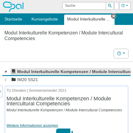
OPAL
Suche
Login
Hilf
Suchen
Startseite
Kursangebote
Modul Interkulturelle ...
Tab sch
Modul Interkulturelle Kompetenzen / Module Intercultural
Competencies
Hilfe
Modul Interkulturelle Kompetenzen / Module Intercultur
IM20 SS21
nzeige des Kursmenüs
TU Dresden | Sommersemester 2021
Modul Interkulturelle Kompetenzen / Module
Intercultural Competencies
Modul Interkulturelle Kompetenzen / Module Intercultural Competencies
Weitere Informationen anzeigen