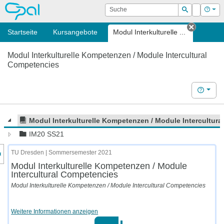
OPAL
Suche
Login
Hilf
Suchen
Startseite
Kursangebote
Modul Interkulturelle ...
Tab sch
Modul Interkulturelle Kompetenzen / Module Intercultural
Competencies
Hilfe
Modul Interkulturelle Kompetenzen / Module Intercultur
IM20 SS21
nzeige des Kursmenüs
TU Dresden | Sommersemester 2021
Modul Interkulturelle Kompetenzen / Module
Intercultural Competencies
Modul Interkulturelle Kompetenzen / Module Intercultural Competencies
Weitere Informationen anzeigen