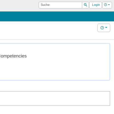
Suche
Hilf
Login
Suchen
Hilfe
 Competencies