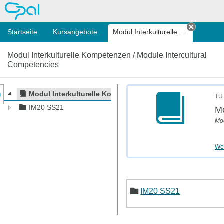
OPAL
Startseite
Kursangebote
Modul Interkulturelle ...
Tab sch
Modul Interkulturelle Kompetenzen / Module Intercultural
Competencies
nzeige des Kursmenüs
Modul Interkulturelle Kompetenzen / Module Intercultur
TU
IM20 SS21
Mo
Mod
Wei
IM20 SS21