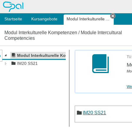
OPAL
Startseite
Kursangebote
Modul Interkulturelle ...
Tab sch
Modul Interkulturelle Kompetenzen / Module Intercultural
Competencies
nzeige des Kursmenüs
Modul Interkulturelle Kompetenzen / Module Intercultur
TU
IM20 SS21
Mo
Mod
Wei
IM20 SS21