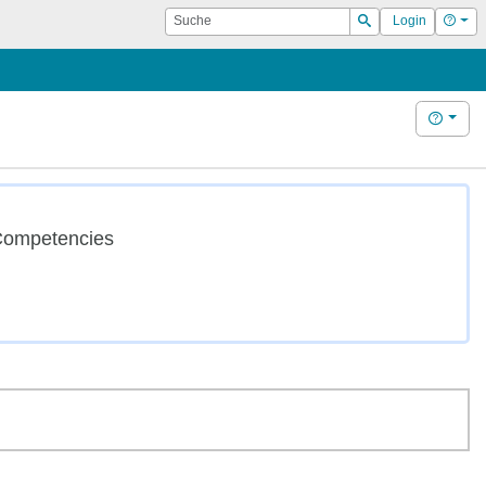
Suche
Hilf
Login
Suchen
Hilfe
 Competencies