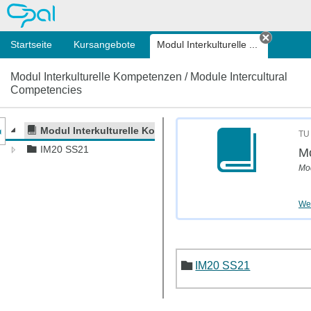
OPAL
Startseite
Kursangebote
Modul Interkulturelle ...
Tab sch
Modul Interkulturelle Kompetenzen / Module Intercultural
Competencies
nzeige des Kursmenüs
Modul Interkulturelle Kompetenzen / Module Intercultur
TU
IM20 SS21
Mo
Mod
Wei
IM20 SS21