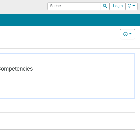
Suche
Hilf
Login
Suchen
Hilfe
 Competencies