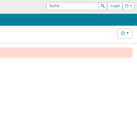
Suche
Hilf
Login
Suchen
Hilfe