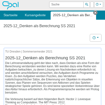
OPAL
Suche
Login
Hilf
Suchen
Startseite
Kursangebote
2025-12_Denken als Ber...
Tab 
2025-12_Denken als Berechnung SS 2021
Hilfe
TU Dresden | Sommersemester 2021
2025-12_Denken als Berechnung SS 2021
Die Lehrveranstaltung geht der Idee nach, dass Denken als eine Form der
Berechnung verstanden werden kann. Wir werden dazu eine Reihe von
Aufgaben betrachten, zu deren Lösung ein Nachdenken erforderlich ist,
und werden anschließend versuchen, die Aufgaben durch Programme zu
lösen. Zu den Aufgaben werden Puzzles, das Verstehen
natürlichsprachlicher Sätze, die Erkennung von Objekten in visuellen
Szenen, das Planen von Sequenzen von Aktionen und das Spielen
strategischer Spiele gehören. Es sind keine speziellen Vorkenntnisse über
das Abitur hinaus erforderlich. Als Programmiersprache werden wir Prolog
benutzen.
Die Vorlesung basiert auf dem folgenden Buch: Hector J. Levesque:
Thinking as Computation. The MIT Press: 2012.