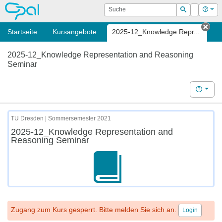
OPAL
Suche
Login
Hilf
Suchen
Startseite
Kursangebote
2025-12_Knowledge Repr...
Tab 
2025-12_Knowledge Representation and Reasoning
Seminar
Hilfe
TU Dresden | Sommersemester 2021
2025-12_Knowledge Representation and
Reasoning Seminar
Zugang zum Kurs gesperrt. Bitte melden Sie sich an.
Login