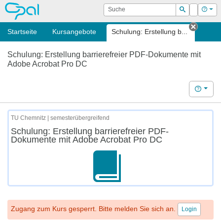
OPAL
Suche
Login
Hilf
Suchen
Startseite
Kursangebote
Schulung: Erstellung b...
Tab sc
Schulung: Erstellung barrierefreier PDF-Dokumente mit
Adobe Acrobat Pro DC
Hilfe
TU Chemnitz | semesterübergreifend
Schulung: Erstellung barrierefreier PDF-
Dokumente mit Adobe Acrobat Pro DC
Zugang zum Kurs gesperrt. Bitte melden Sie sich an.
Login