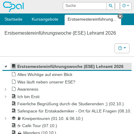
OPAL
Suche
Login
Hilf
Suchen
Startseite
Kursangebote
Erstsemestereinführung...
Tab s
Erstsemestereinführungswoche (ESE) Lehramt 2026
Hilfe
Erstsemestereinführungswoche (ESE) Lehramt 2026
Alles Wichtige auf einen Blick
Was läuft neben unserer ESE?
Awareness
Ich bin Ersti
Feierliche Begrüßung durch die Studierenden ;) (02.10.)
Safespace für Erstakademiker - Ort für ALLE Fragen (08.10.)
⛽ Kneipentouren (01.10. & 06.10.)
☕ Café-Tour (07.10.)
⛰ Wandern (10.10.)