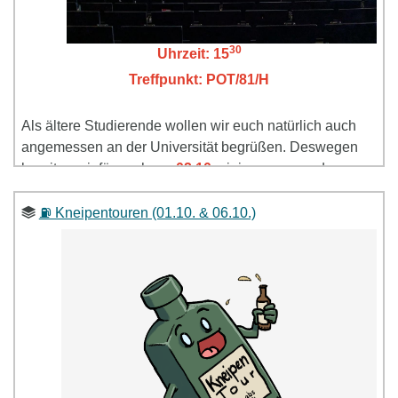
30
Uhrzeit: 15
Treffpunkt: POT/81/H
Als ältere Studierende wollen wir euch natürlich auch
angemessen an der Universität begrüßen. Deswegen
bereiten wir für euch am
02.10.
einiges vor, um den
Anlass ordentlich zu feiern (lasst euch überraschen ^^).
Außerdem gibt es hier die Möglichkeit einen unserer
⛽ Kneipentouren (01.10. & 06.10.)
begehrten Erstibeutel zu bekommen! Wir freuen uns auf
euch :D
Wir öffnen ab
15:30
Uhr die Türen des
POT/81/H
, da wir
ein kleines Programm planen, solltet ihr spätestens
16:00
Uhr da sein. Nach einer Begrüßung von uns steht
im zweiten Teil des Programms für euch dann
Kommiliton:innen kennenlernen und Spaß haben auf