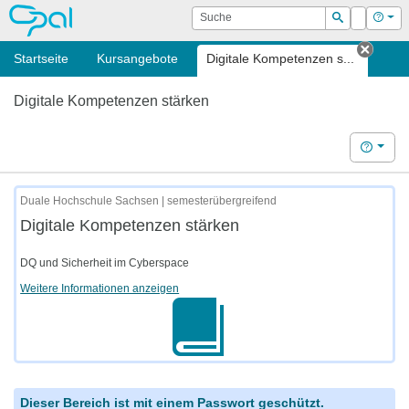
OPAL
Suche
Login
Hilf
Suchen
Startseite
Kursangebote
Digitale Kompetenzen s...
Tab s
Digitale Kompetenzen stärken
Hilfe
Duale Hochschule Sachsen | semesterübergreifend
Digitale Kompetenzen stärken
DQ und Sicherheit im Cyberspace
Weitere Informationen anzeigen
Dieser Bereich ist mit einem Passwort geschützt.