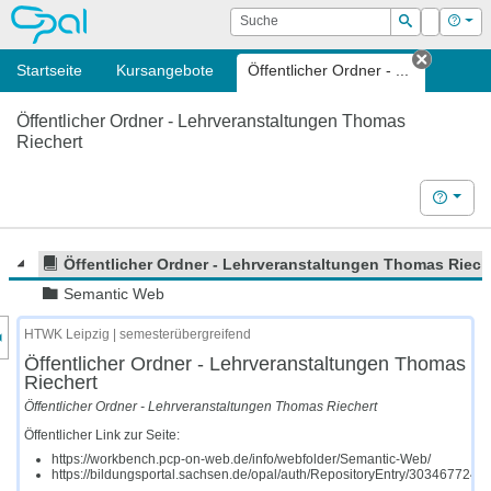
OPAL
Suche
Login
Hilf
Suchen
Startseite
Kursangebote
Öffentlicher Ordner - ...
Tab sch
Öffentlicher Ordner - Lehrveranstaltungen Thomas
Riechert
Hilfe
Öffentlicher Ordner - Lehrveranstaltungen Thomas Riech
Semantic Web
nzeige des Kursmenüs
HTWK Leipzig | semesterübergreifend
Öffentlicher Ordner - Lehrveranstaltungen Thomas
Riechert
Öffentlicher Ordner - Lehrveranstaltungen Thomas Riechert
Öffentlicher Link zur Seite:
https://workbench.pcp-on-web.de/info/webfolder/Semantic-Web/
https://bildungsportal.sachsen.de/opal/auth/RepositoryEntry/30346772492