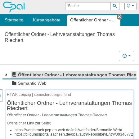
OPAL
Suche
Login
Hilf
Suchen
Startseite
Kursangebote
Öffentlicher Ordner - ...
Tab sch
Öffentlicher Ordner - Lehrveranstaltungen Thomas
Riechert
Hilfe
Öffentlicher Ordner - Lehrveranstaltungen Thomas Riech
Semantic Web
nzeige des Kursmenüs
HTWK Leipzig | semesterübergreifend
Öffentlicher Ordner - Lehrveranstaltungen Thomas
Riechert
Öffentlicher Ordner - Lehrveranstaltungen Thomas Riechert
Öffentlicher Link zur Seite:
https://workbench.pcp-on-web.de/info/webfolder/Semantic-Web/
https://bildungsportal.sachsen.de/opal/auth/RepositoryEntry/30346772492