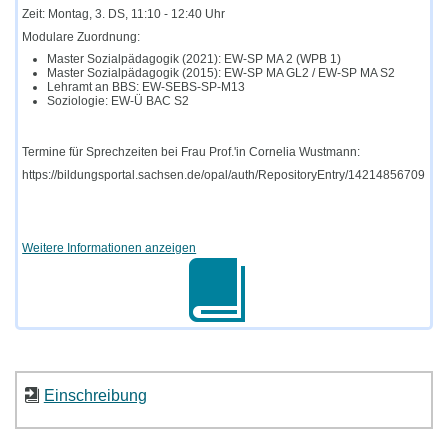
Zeit: Montag, 3. DS, 11:10 - 12:40 Uhr
Modulare Zuordnung:
Master Sozialpädagogik (2021): EW-SP MA 2 (WPB 1)
Master Sozialpädagogik (2015): EW-SP MA GL2 / EW-SP MA S2
Lehramt an BBS: EW-SEBS-SP-M13
Soziologie: EW-Ü BAC S2
Termine für Sprechzeiten bei Frau Prof.'in Cornelia Wustmann:
https://bildungsportal.sachsen.de/opal/auth/RepositoryEntry/14214856709
Weitere Informationen anzeigen
Einschreibung