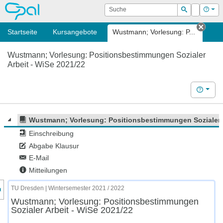
OPAL
Suche
Login
Hilf
Suchen
Startseite
Kursangebote
Wustmann; Vorlesung: P...
Tab s
Wustmann; Vorlesung: Positionsbestimmungen Sozialer
Arbeit - WiSe 2021/22
Hilfe
Wustmann; Vorlesung: Positionsbestimmungen Sozialer A
Einschreibung
Abgabe Klausur
E-Mail
Mitteilungen
nzeige des Kursmenüs
TU Dresden | Wintersemester 2021 / 2022
Wustmann; Vorlesung: Positionsbestimmungen
Sozialer Arbeit - WiSe 2021/22