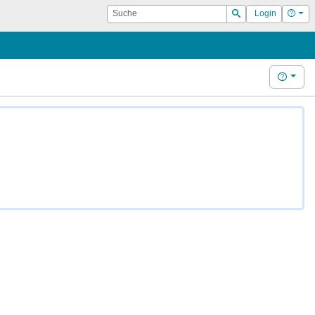
Suche
Hilf
Login
Suchen
Hilfe