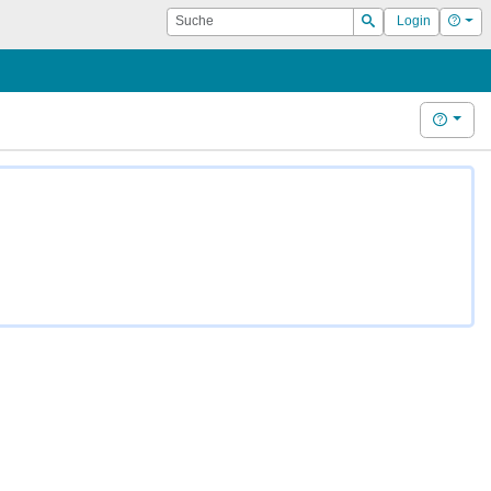
Suche
Hilf
Login
Suchen
Hilfe