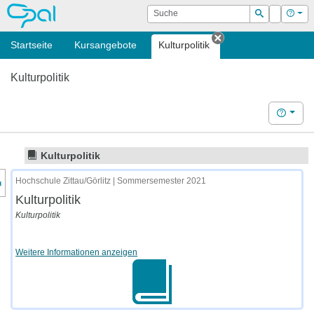
OPAL
Suche
Login
Hilf
Suchen
Startseite
Kursangebote
Kulturpolitik
Tab schließen
Kulturpolitik
Hilfe
Kulturpolitik
nzeige des Kursmenüs
Hochschule Zittau/Görlitz | Sommersemester 2021
Kulturpolitik
Kulturpolitik
Weitere Informationen anzeigen