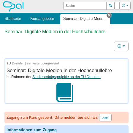
OPAL
Suche
Login
Hilfe
Suchen
Startseite
Kursangebote
Seminar: Digitale Medi...
Tab schlie
Seminar: Digitale Medien in der Hochschullehre
Hilfe
TU Dresden | semesterübergreifend
Seminar: Digitale Medien in der Hochschullehre
im Rahmen der
Studienerfolgsprojekte an der TU Dresden
Zugang zum Kurs gesperrt. Bitte melden Sie sich an.
Login
Informationen zum Zugang