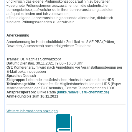
und kritisch das eigene Prüfungskonzept darauf hin zu beurteilen,
• geeignete Prüfungsformen auszuwählen, um die studentischen
Lernergebnisse, auf welche sie in ihrer Lehrveranstaltung abzielen,
adäquat zu testen und fair zu bewerten,
• für die eigene Lehrveranstaltung passende alternative, didaktisch-
fundierte Prüfungsszenarien zu entwickeln.
Anerkennung
Annerkennung im Hochschuldidaktik Zertifikat mit 8 AE PBA (Prüfen,
Bewerten, Assessment) nach erfolgreicher Teilnahme.
Trainer:
Dr. Matthias Schwarzkopf
Datum:
Dienstag, 30.11.2021 | 9.00 - 16.30 Uhr
Ort:
Konferenzraum wird nach Anmeldung vor Veranstaltungsbeginn per
E-Mail bekannt gegeben
Sprache:
Deutsch
Zielgruppe:
Lehrende im sächsischen Hochschulverbund des HDS
Teilnahmegebühr:
Kostenfrei für Mitgliedshochschulen des HDS (Bspw.
Mitarbeiter:innen der TU Chemnitz), Externe Teilnehmer:innen 100€
Ansprechperson:
Ulrike Rada
(ulrike.rada@iuz.tu-chemnitz.de)
Anmeldung bis zum 16.11.2021
Weitere Informationen anzeigen