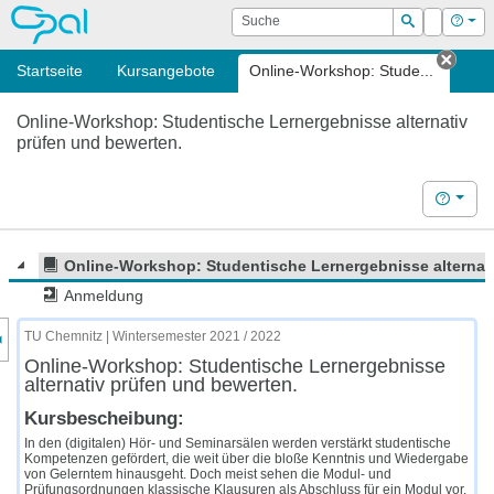
OPAL
Suche
Login
Hilf
Suchen
Startseite
Kursangebote
Online-Workshop: Stude...
Tab s
Online-Workshop: Studentische Lernergebnisse alternativ
prüfen und bewerten.
Hilfe
Online-Workshop: Studentische Lernergebnisse alternat
Anmeldung
nzeige des Kursmenüs
TU Chemnitz | Wintersemester 2021 / 2022
Online-Workshop: Studentische Lernergebnisse
alternativ prüfen und bewerten.
Kursbescheibung:
In den (digitalen) Hör- und Seminarsälen werden verstärkt studentische
Kompetenzen gefördert, die weit über die bloße Kenntnis und Wiedergabe
von Gelerntem hinausgeht. Doch meist sehen die Modul- und
Prüfungsordnungen klassische Klausuren als Abschluss für ein Modul vor,