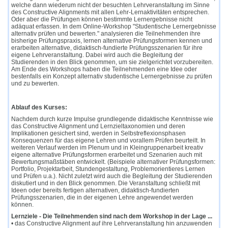
welche dann wiederum nicht der besuchten Lehrveranstaltung im Sinne
des Constructive Alignments mit allen Lehr-Lernaktivitäten entsprechen.
Oder aber die Prüfungen können bestimmte Lernergebnisse nicht
adäquat erfassen. In dem Online-Workshop "Studentische Lernergebnisse
alternativ prüfen und bewerten." analysieren die Teilnehmenden ihre
bisherige Prüfungspraxis, lernen alternative Prüfungsformen kennen und
erarbeiten alternative, didaktisch-fundierte Prüfungsszenarien für ihre
eigene Lehrveranstaltung. Dabei wird auch die Begleitung der
Studierenden in den Blick genommen, um sie zielgerichtet vorzubereiten.
Am Ende des Workshops haben die Teilnehmenden eine Idee oder
bestenfalls ein Konzept alternativ studentische Lernergebnisse zu prüfen
und zu bewerten.
Ablauf des Kurses:
Nachdem durch kurze Impulse grundlegende didaktische Kenntnisse wie
das Constructive Alignment und Lernzieltaxonomien und deren
Implikationen gesichert sind, werden in Selbstreflexionsphasen
Konsequenzen für das eigene Lehren und vorallem Prüfen beurteilt. In
weiteren Verlauf werden im Plenum und in Kleingruppenarbeit kreativ
eigene alternative Prüfungsformen erarbeitet und Szenarien auch mit
Bewertungsmaßstäben entwickelt. (Beispiele alternativer Prüfungsformen:
Portfolio, Projektarbeit, Stundengestaltung, Problemorientieres Lernen
und Prüfen u.a.). Nicht zuletzt wird auch die Begleitung der Studierenden
diskutiert und in den Blick genommen. Die Veranstaltung schließt mit
Ideen oder bereits fertigen alternativen, didaktisch-fundierten
Prüfungsszenarien, die in der eigenen Lehre angewendet werden
können.
Lernziele - Die Teilnehmenden sind nach dem Workshop in der Lage ...
• das Constructive Alignment auf ihre Lehrveranstaltung hin anzuwenden