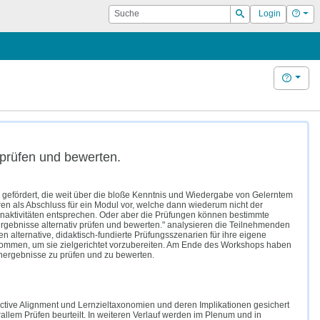
Suche
Hilf
Login
Suchen
Hilfe
 prüfen und bewerten.
 gefördert, die weit über die bloße Kenntnis und Wiedergabe von Gelerntem
n als Abschluss für ein Modul vor, welche dann wiederum nicht der
rnaktivitäten entsprechen. Oder aber die Prüfungen können bestimmte
rgebnisse alternativ prüfen und bewerten." analysieren die Teilnehmenden
n alternative, didaktisch-fundierte Prüfungsszenarien für ihre eigene
enommen, um sie zielgerichtet vorzubereiten. Am Ende des Workshops haben
rnergebnisse zu prüfen und zu bewerten.
tive Alignment und Lernzieltaxonomien und deren Implikationen gesichert
llem Prüfen beurteilt. In weiteren Verlauf werden im Plenum und in