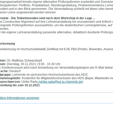
ingruppenarbeit kreativ eigene alternative Prüfungsformen erarbeitet und Szenari
fungsformen: Portfolio, Projektarbeit, Stundengestaltung, Problemorientieres Lerne
kutiert und in den Blick genommen. Die Veranstaltung schließt mit Ideen oder bereits
genen Lehre angewendet werden können.
nziele - Die Teilnehmenden sind nach dem Workshop in der Lage ...
as Constructive Alignment auf ihre Lehrveranstaltung hin anzuwenden und kritisch 
eeignete Prüfungsformen auszuwählen, um die studentischen Lernergebnisse, auf we
erten,
ür die eigene Lehrveranstaltung passende alternative, didaktisch-fundierte Prüfung
erkennung
erkennung im Hochschuldidaktik Zertifikat mit 8 AE PBA (Prüfen, Bewerten, Asses
iner:
Dr. Matthias Schwarzkopf
tum:
Dienstag, 30.11.2021 | 9.00 - 16.30 Uhr
:
Konferenzraum wird nach Anmeldung vor Veranstaltungsbeginn per E-Mail beka
rache:
Deutsch
lgruppe:
Lehrende im sächsischen Hochschulverbund des HDS
ilnahmegebühr:
Kostenfrei für Mitgliedshochschulen des HDS (Bspw. Mitarbeiter:i
sprechperson:
Ulrike Rada
(ulrike.rada@iuz.tu-chemnitz.de)
meldung bis zum 16.11.2021
tere Informationen anzeigen