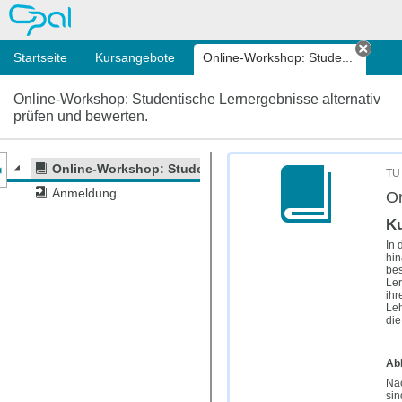
OPAL
Startseite
Kursangebote
Online-Workshop: Stude...
Tab s
Online-Workshop: Studentische Lernergebnisse alternativ
prüfen und bewerten.
nzeige des Kursmenüs
Online-Workshop: Studentische Lernergebnisse alternat
TU 
Anmeldung
On
K
In 
hin
bes
Ler
ihr
Leh
die
Ab
Nac
sin