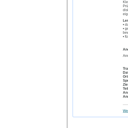
Kle
Prü
dis
ei
Ler
• d
• g
bew
• f
An
Ann
Tra
Da
Ort
Sp
Zie
Te
An
An
Wei