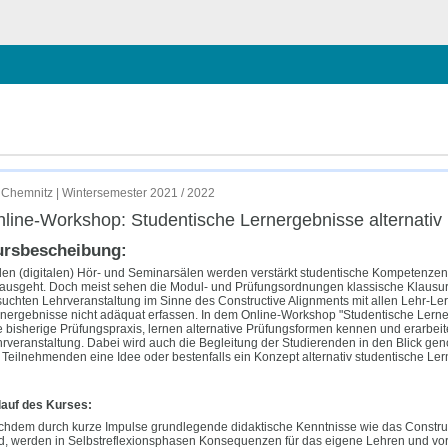
chließen
iv prüfen und bewerten.
Chemnitz | Wintersemester 2021 / 2022
line-Workshop: Studentische Lernergebnisse alternativ
ursbescheibung:
den (digitalen) Hör- und Seminarsälen werden verstärkt studentische Kompetenzen
ausgeht. Doch meist sehen die Modul- und Prüfungsordnungen klassische Klausure
uchten Lehrveranstaltung im Sinne des Constructive Alignments mit allen Lehr-Le
nergebnisse nicht adäquat erfassen. In dem Online-Workshop "Studentische Lerne
e bisherige Prüfungspraxis, lernen alternative Prüfungsformen kennen und erarbeite
rveranstaltung. Dabei wird auch die Begleitung der Studierenden in den Blick g
 Teilnehmenden eine Idee oder bestenfalls ein Konzept alternativ studentische Le
lauf des Kurses:
hdem durch kurze Impulse grundlegende didaktische Kenntnisse wie das Construc
d, werden in Selbstreflexionsphasen Konsequenzen für das eigene Lehren und vora