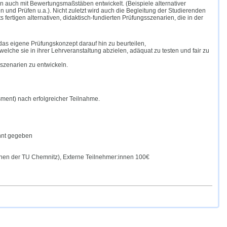
en auch mit Bewertungsmaßstäben entwickelt. (Beispiele alternativer
n und Prüfen u.a.). Nicht zuletzt wird auch die Begleitung der Studierenden
 fertigen alternativen, didaktisch-fundierten Prüfungsszenarien, die in der
das eigene Prüfungskonzept darauf hin zu beurteilen,
lche sie in ihrer Lehrveranstaltung abzielen, adäquat zu testen und fair zu
sszenarien zu entwickeln.
sment) nach erfolgreicher Teilnahme.
nnt gegeben
nnen der TU Chemnitz), Externe Teilnehmer:innen 100€