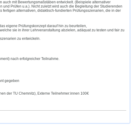
en auch mit Bewertungsmaßstäben entwickelt. (Beispiele alternativer
n und Prüfen u.a.). Nicht zuletzt wird auch die Begleitung der Studierenden
 fertigen alternativen, didaktisch-fundierten Prüfungsszenarien, die in der
das eigene Prüfungskonzept darauf hin zu beurteilen,
lche sie in ihrer Lehrveranstaltung abzielen, adäquat zu testen und fair zu
sszenarien zu entwickeln.
sment) nach erfolgreicher Teilnahme.
nnt gegeben
nnen der TU Chemnitz), Externe Teilnehmer:innen 100€