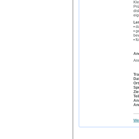
Kle
Prü
dis
ei
Ler
• d
• g
bew
• f
An
Ann
Tra
Da
Ort
Sp
Zie
Te
An
An
Wei