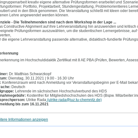
ingruppenarbeit kreativ eigene alternative Prüfungsformen erarbeitet und Szenari
fungsformen: Portfolio, Projektarbeit, Stundengestaltung, Problemorientieres Lerne
kutiert und in den Blick genommen. Die Veranstaltung schließt mit Ideen oder bereits
genen Lehre angewendet werden können.
nziele - Die Teilnehmenden sind nach dem Workshop in der Lage ...
as Constructive Alignment auf ihre Lehrveranstaltung hin anzuwenden und kritisch 
eeignete Prüfungsformen auszuwählen, um die studentischen Lernergebnisse, auf we
erten,
ür die eigene Lehrveranstaltung passende alternative, didaktisch-fundierte Prüfung
erkennung
erkennung im Hochschuldidaktik Zertifikat mit 8 AE PBA (Prüfen, Bewerten, Asses
iner:
Dr. Matthias Schwarzkopf
tum:
Dienstag, 30.11.2021 | 9.00 - 16.30 Uhr
:
Konferenzraum wird nach Anmeldung vor Veranstaltungsbeginn per E-Mail beka
rache:
Deutsch
lgruppe:
Lehrende im sächsischen Hochschulverbund des HDS
ilnahmegebühr:
Kostenfrei für Mitgliedshochschulen des HDS (Bspw. Mitarbeiter:i
sprechperson:
Ulrike Rada
(ulrike.rada@iuz.tu-chemnitz.de)
meldung bis zum 16.11.2021
tere Informationen anzeigen