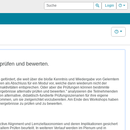
Suche
Hilf
Login
Suchen
Hilfe
 prüfen und bewerten.
 gefördert, die weit über die bloße Kenntnis und Wiedergabe von Gelerntem
n als Abschluss für ein Modul vor, welche dann wiederum nicht der
rnaktivitäten entsprechen. Oder aber die Prüfungen können bestimmte
rgebnisse alternativ prüfen und bewerten." analysieren die Teilnehmenden
n alternative, didaktisch-fundierte Prüfungsszenarien für ihre eigene
enommen, um sie zielgerichtet vorzubereiten. Am Ende des Workshops haben
rnergebnisse zu prüfen und zu bewerten.
tive Alignment und Lernzieltaxonomien und deren Implikationen gesichert
llem Prüfen beurteilt. In weiteren Verlauf werden im Plenum und in