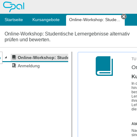
OPAL
Startseite
Kursangebote
Online-Workshop: Stude...
Tab s
Online-Workshop: Studentische Lernergebnisse alternativ
prüfen und bewerten.
nzeige des Kursmenüs
Online-Workshop: Studentische Lernergebnisse alternat
TU 
Anmeldung
On
K
In 
hin
bes
Ler
ihr
Leh
die
Ab
Nac
sin