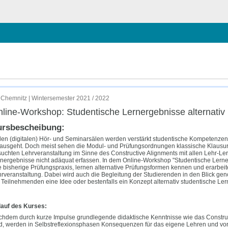
chließen
iv prüfen und bewerten.
Chemnitz | Wintersemester 2021 / 2022
line-Workshop: Studentische Lernergebnisse alternativ
ursbescheibung:
den (digitalen) Hör- und Seminarsälen werden verstärkt studentische Kompetenzen
ausgeht. Doch meist sehen die Modul- und Prüfungsordnungen klassische Klausure
uchten Lehrveranstaltung im Sinne des Constructive Alignments mit allen Lehr-Le
nergebnisse nicht adäquat erfassen. In dem Online-Workshop "Studentische Lerne
e bisherige Prüfungspraxis, lernen alternative Prüfungsformen kennen und erarbeite
rveranstaltung. Dabei wird auch die Begleitung der Studierenden in den Blick g
 Teilnehmenden eine Idee oder bestenfalls ein Konzept alternativ studentische Le
lauf des Kurses:
hdem durch kurze Impulse grundlegende didaktische Kenntnisse wie das Construc
d, werden in Selbstreflexionsphasen Konsequenzen für das eigene Lehren und vora