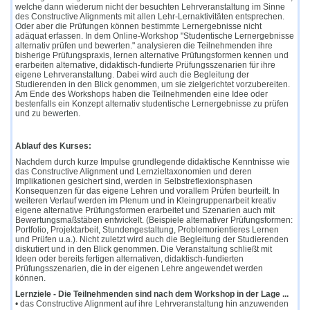
welche dann wiederum nicht der besuchten Lehrveranstaltung im Sinne
des Constructive Alignments mit allen Lehr-Lernaktivitäten entsprechen.
Oder aber die Prüfungen können bestimmte Lernergebnisse nicht
adäquat erfassen. In dem Online-Workshop "Studentische Lernergebnisse
alternativ prüfen und bewerten." analysieren die Teilnehmenden ihre
bisherige Prüfungspraxis, lernen alternative Prüfungsformen kennen und
erarbeiten alternative, didaktisch-fundierte Prüfungsszenarien für ihre
eigene Lehrveranstaltung. Dabei wird auch die Begleitung der
Studierenden in den Blick genommen, um sie zielgerichtet vorzubereiten.
Am Ende des Workshops haben die Teilnehmenden eine Idee oder
bestenfalls ein Konzept alternativ studentische Lernergebnisse zu prüfen
und zu bewerten.
Ablauf des Kurses:
Nachdem durch kurze Impulse grundlegende didaktische Kenntnisse wie
das Constructive Alignment und Lernzieltaxonomien und deren
Implikationen gesichert sind, werden in Selbstreflexionsphasen
Konsequenzen für das eigene Lehren und vorallem Prüfen beurteilt. In
weiteren Verlauf werden im Plenum und in Kleingruppenarbeit kreativ
eigene alternative Prüfungsformen erarbeitet und Szenarien auch mit
Bewertungsmaßstäben entwickelt. (Beispiele alternativer Prüfungsformen:
Portfolio, Projektarbeit, Stundengestaltung, Problemorientieres Lernen
und Prüfen u.a.). Nicht zuletzt wird auch die Begleitung der Studierenden
diskutiert und in den Blick genommen. Die Veranstaltung schließt mit
Ideen oder bereits fertigen alternativen, didaktisch-fundierten
Prüfungsszenarien, die in der eigenen Lehre angewendet werden
können.
Lernziele - Die Teilnehmenden sind nach dem Workshop in der Lage ...
• das Constructive Alignment auf ihre Lehrveranstaltung hin anzuwenden