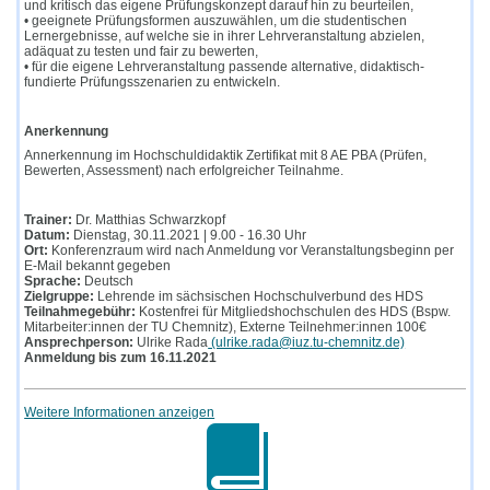
und kritisch das eigene Prüfungskonzept darauf hin zu beurteilen,
• geeignete Prüfungsformen auszuwählen, um die studentischen
Lernergebnisse, auf welche sie in ihrer Lehrveranstaltung abzielen,
adäquat zu testen und fair zu bewerten,
• für die eigene Lehrveranstaltung passende alternative, didaktisch-
fundierte Prüfungsszenarien zu entwickeln.
Anerkennung
Annerkennung im Hochschuldidaktik Zertifikat mit 8 AE PBA (Prüfen,
Bewerten, Assessment) nach erfolgreicher Teilnahme.
Trainer:
Dr. Matthias Schwarzkopf
Datum:
Dienstag, 30.11.2021 | 9.00 - 16.30 Uhr
Ort:
Konferenzraum wird nach Anmeldung vor Veranstaltungsbeginn per
E-Mail bekannt gegeben
Sprache:
Deutsch
Zielgruppe:
Lehrende im sächsischen Hochschulverbund des HDS
Teilnahmegebühr:
Kostenfrei für Mitgliedshochschulen des HDS (Bspw.
Mitarbeiter:innen der TU Chemnitz), Externe Teilnehmer:innen 100€
Ansprechperson:
Ulrike Rada
(ulrike.rada@iuz.tu-chemnitz.de)
Anmeldung bis zum 16.11.2021
Weitere Informationen anzeigen