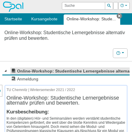
OPAL
Suche
Login
Hilf
Suchen
Startseite
Kursangebote
Online-Workshop: Stude...
Tab s
Online-Workshop: Studentische Lernergebnisse alternativ
prüfen und bewerten.
Hilfe
Online-Workshop: Studentische Lernergebnisse alternat
Anmeldung
nzeige des Kursmenüs
TU Chemnitz | Wintersemester 2021 / 2022
Online-Workshop: Studentische Lernergebnisse
alternativ prüfen und bewerten.
Kursbescheibung:
In den (digitalen) Hör- und Seminarsälen werden verstärkt studentische
Kompetenzen gefördert, die weit über die bloße Kenntnis und Wiedergabe
von Gelerntem hinausgeht. Doch meist sehen die Modul- und
Prüfungsordnungen klassische Klausuren als Abschluss für ein Modul vor,