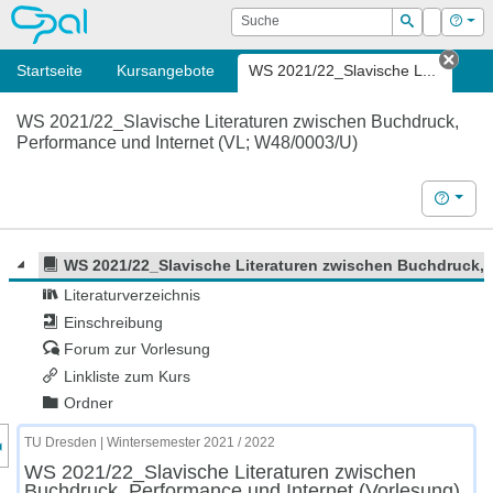
OPAL
Suche
Login
Hilf
Suchen
Startseite
Kursangebote
WS 2021/22_Slavische L...
Tab 
WS 2021/22_Slavische Literaturen zwischen Buchdruck,
Performance und Internet (VL; W48/0003/U)
Hilfe
WS 2021/22_Slavische Literaturen zwischen Buchdruck, 
Literaturverzeichnis
Einschreibung
Forum zur Vorlesung
Linkliste zum Kurs
Ordner
nzeige des Kursmenüs
TU Dresden | Wintersemester 2021 / 2022
WS 2021/22_Slavische Literaturen zwischen
Buchdruck, Performance und Internet (Vorlesung)