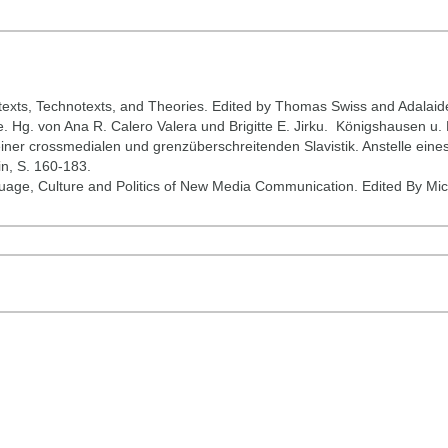
exts, Technotexts, and Theories.‎ Edited by Thomas Swiss and Adalaid
e. Hg. von Ana R. Calero Valera und Brigitte E. Jirku. ‎ Königshausen 
ner crossmedialen und grenzüberschreitenden Slavistik. Anstelle eines M
n, S. 160-183.
guage, Culture and Politics of New Media Communication. Edited By M