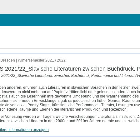
schließen
Performance und Internet (Vorlesung)
Dresden | Wintersemester 2021 / 2022
 2021/22_Slavische Literaturen zwischen Buchdruck, P
2021/22_Slavische Literaturen zwischen Buchdruck, Performance und Internet (V
en anderen, erfuhren auch Literaturen in slavischen Sprachen in den letzten zwe
den/werden nicht mehr nur auf Papier veröffentlicht oder gelesen, sondern auch in
bst als auch die LeserInnen ihre gewohnte Umgebung und die Wahrnehmung des Li
ehen – sehr neuen Entwicklungen, gab es jedoch schon früher Genres, Räume und 
texte versetzte: Poetry-Slams, künstlerische Performances, Theater, Lesungen usw. H
schiedene Räume und Ebenen der literarischen Produktion und Rezeption.
der Vorlesung werden wir fragen, welche Verschiebungen Literatur als Institution,
eren slavischen Ländern in den 2000er und 2010er Jahren erlebte und mit welch
tere Informationen anzeigen