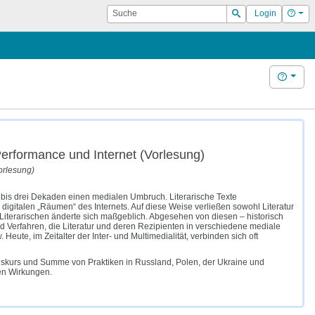
Suche
Hilf
Login
Suchen
Hilfe
erformance und Internet (Vorlesung)
orlesung)
i bis drei Dekaden einen medialen Umbruch. Literarische Texte
 digitalen „Räumen“ des Internets. Auf diese Weise verließen sowohl Literatur
terarischen änderte sich maßgeblich. Abgesehen von diesen – historisch
Verfahren, die Literatur und deren Rezipienten in verschiedene mediale
eute, im Zeitalter der Inter- und Multimedialität, verbinden sich oft
 Diskurs und Summe von Praktiken in Russland, Polen, der Ukraine und
en Wirkungen.