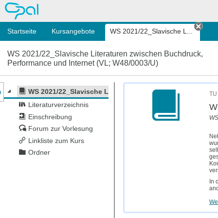
OPAL
Startseite
Kursangebote
WS 2021/22_Slavische L...
Tab 
WS 2021/22_Slavische Literaturen zwischen Buchdruck,
Performance und Internet (VL; W48/0003/U)
nzeige des Kursmenüs
WS 2021/22_Slavische Literaturen zwischen Buchdruck, 
TU 
Literaturverzeichnis
WS
Einschreibung
WS 
Forum zur Vorlesung
Neb
Linkliste zum Kurs
wur
sel
Ordner
ges
Kon
ver
In 
and
Wei