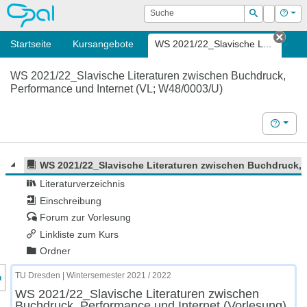
OPAL
Suche
Login
Hilf
Suchen
Startseite
Kursangebote
WS 2021/22_Slavische L...
Tab 
WS 2021/22_Slavische Literaturen zwischen Buchdruck,
Performance und Internet (VL; W48/0003/U)
Hilfe
WS 2021/22_Slavische Literaturen zwischen Buchdruck, 
Literaturverzeichnis
Einschreibung
Forum zur Vorlesung
Linkliste zum Kurs
Ordner
nzeige des Kursmenüs
TU Dresden | Wintersemester 2021 / 2022
WS 2021/22_Slavische Literaturen zwischen
Buchdruck, Performance und Internet (Vorlesung)