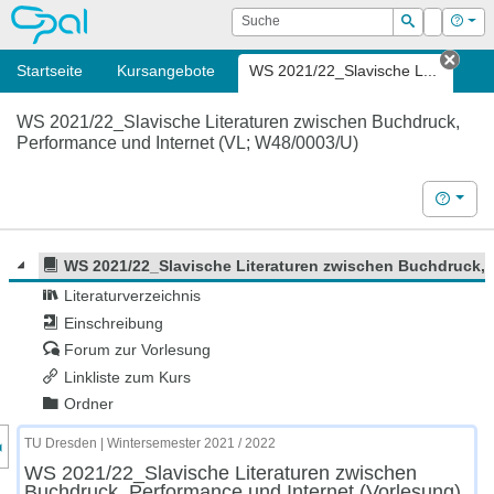
OPAL
Suche
Login
Hilf
Suchen
Startseite
Kursangebote
WS 2021/22_Slavische L...
Tab 
WS 2021/22_Slavische Literaturen zwischen Buchdruck,
Performance und Internet (VL; W48/0003/U)
Hilfe
WS 2021/22_Slavische Literaturen zwischen Buchdruck, 
Literaturverzeichnis
Einschreibung
Forum zur Vorlesung
Linkliste zum Kurs
Ordner
nzeige des Kursmenüs
TU Dresden | Wintersemester 2021 / 2022
WS 2021/22_Slavische Literaturen zwischen
Buchdruck, Performance und Internet (Vorlesung)