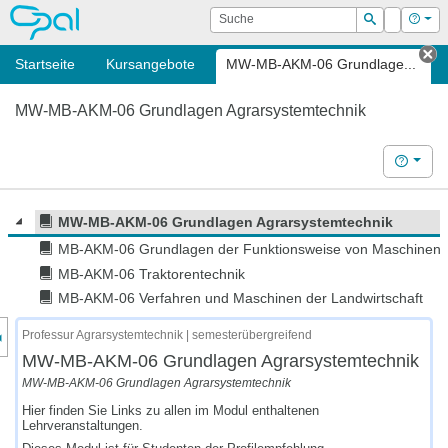
OPAL
Suche
Login
Hilf
Suchen
Startseite
Kursangebote
MW-MB-AKM-06 Grundlage...
Ta
MW-MB-AKM-06 Grundlagen Agrarsystemtechnik
Hilfe
MW-MB-AKM-06 Grundlagen Agrarsystemtechnik
MB-AKM-06 Grundlagen der Funktionsweise von Maschinen
MB-AKM-06 Traktorentechnik
MB-AKM-06 Verfahren und Maschinen der Landwirtschaft
nzeige des Kursmenüs
Professur Agrarsystemtechnik | semesterübergreifend
MW-MB-AKM-06 Grundlagen Agrarsystemtechnik
MW-MB-AKM-06 Grundlagen Agrarsystemtechnik
Hier finden Sie Links zu allen im Modul enthaltenen
Lehrveranstaltungen.